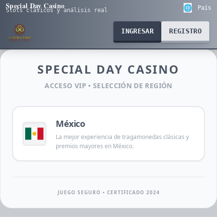
Special Day Casino
🌐
País
Slots clásicos y análisis real
INGRESAR
REGISTRO
SPECIAL DAY CASINO
ACCESO VIP • SELECCIÓN DE REGIÓN
México
La mejor experiencia de tragamonedas clásicas y
premios mayores en México.
JUEGO SEGURO • CERTIFICADO 2024