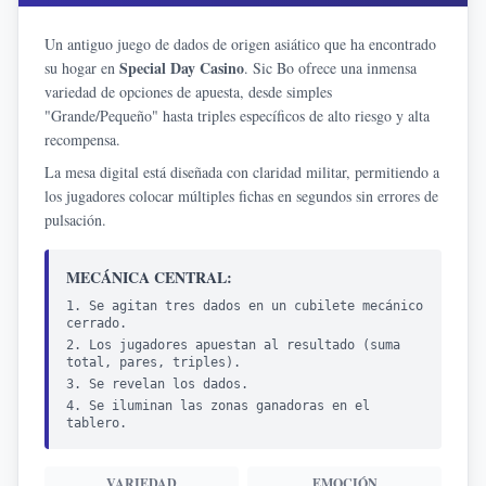
Un antiguo juego de dados de origen asiático que ha encontrado
Special Day Casino
su hogar en
. Sic Bo ofrece una inmensa
variedad de opciones de apuesta, desde simples
"Grande/Pequeño" hasta triples específicos de alto riesgo y alta
recompensa.
La mesa digital está diseñada con claridad militar, permitiendo a
los jugadores colocar múltiples fichas en segundos sin errores de
pulsación.
MECÁNICA CENTRAL:
Se agitan tres dados en un cubilete mecánico
cerrado.
Los jugadores apuestan al resultado (suma
total, pares, triples).
Se revelan los dados.
Se iluminan las zonas ganadoras en el
tablero.
VARIEDAD
EMOCIÓN