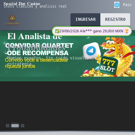
Special Day Casino
🌐
País
Slots clásicos y análisis real
✅
29/06/2026 Ale*** gano 29,000 MXN 🏆
INGRESAR
REGISTRO
ESTILO AÑOS 80
La Esencia del
Juego Físico
Recupera la sensación táctil de los grandes
clásicos.