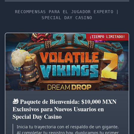
RECOMPENSAS PARA EL JUGADOR EXPERTO |
SPECIAL DAY CASINO
¡TIEMPO LIMITADO!
🎁 Paquete de Bienvenida: $10,000 MXN
Exclusivos para Nuevos Usuarios en
Special Day Casino
Inicia tu trayectoria con el respaldo de un gigante.
Al completar tu registro hoy, duplicamos tu primer