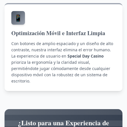
📱
Optimización Móvil e Interfaz Limpia
Con botones de amplio espaciado y un diseño de alto
contraste, nuestra interfaz elimina el error humano.
La experiencia de usuario en
Special Day Casino
prioriza la ergonomía y la claridad visual,
permitiéndote jugar cómodamente desde cualquier
dispositivo móvil con la robustez de un sistema de
escritorio.
¿Listo para una Experiencia de