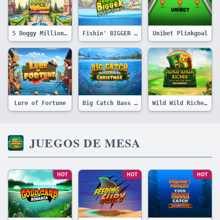
5 Doggy Millionai...
Fishin' BIGGER Po...
Unibet Plinkgoal
Lure of Fortune
Big Catch Bass Fi...
Wild Wild Riches ...
JUEGOS DE MESA
HOT
HOT
HOT