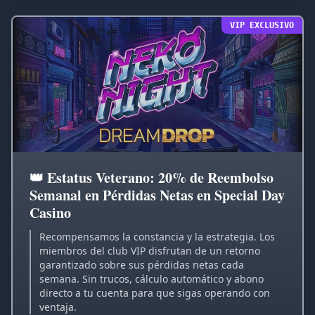
VIP EXCLUSIVO
👑 Estatus Veterano: 20% de Reembolso
Semanal en Pérdidas Netas en Special Day
Casino
Recompensamos la constancia y la estrategia. Los
miembros del club VIP disfrutan de un retorno
garantizado sobre sus pérdidas netas cada
semana. Sin trucos, cálculo automático y abono
directo a tu cuenta para que sigas operando con
ventaja.