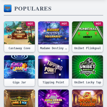
POPULARES
HOT
HOT
HOT
Castaway Cove
Madame Destiny Megaways
Unibet Plinkgoal
Giga Jar
Tipping Point
Unibet Lucky Tap