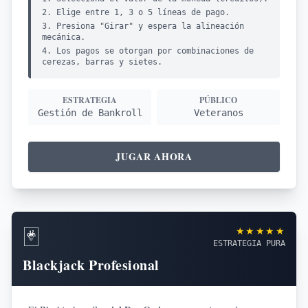
Elige entre 1, 3 o 5 líneas de pago.
Presiona "Girar" y espera la alineación
mecánica.
Los pagos se otorgan por combinaciones de
cerezas, barras y sietes.
ESTRATEGIA
PÚBLICO
Gestión de Bankroll
Veteranos
JUGAR AHORA
🃏
★★★★★
ESTRATEGIA PURA
Blackjack Profesional