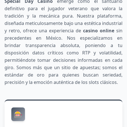
Special Day Casino
emerge como el santuario
29/06/2026 Fer*** recibio reembolso 240 MXN 🔄
definitivo para el jugador veterano que valora la
29/06/2026 Dan*** recibio bono 150 MXN 🎉
tradición y la mecánica pura. Nuestra plataforma,
29/06/2026 Fern*** recibio reembolso 640 MXN 💵
29/06/2026 Alejan*** recibio bono 400 MXN 🎉
diseñada meticulosamente bajo una estética industrial
29/06/2026 Mate*** pego el jackpot de 162,000 MXN 🚀
y retro, ofrece una experiencia de
casino online
sin
29/06/2026 Paul*** pego el jackpot de 172,000 MXN 🎰
precedentes en México. Nos especializamos en
29/06/2026 Emil*** gano 12,500 MXN 🔥
brindar transparencia absoluta, poniendo a tu
29/06/2026 Ferna*** recibio bono 1,200 MXN 🎁
disposición datos críticos como RTP y volatilidad,
29/06/2026 Dieg*** pego el jackpot de 41,000 MXN 🚀
permitiéndote tomar decisiones informadas en cada
29/06/2026 Reg*** recibio bono 1,450 MXN 🎉
giro. Somos más que un sitio de apuestas; somos el
29/06/2026 Mar*** pego el jackpot de 57,000 MXN 🚀
estándar de oro para quienes buscan seriedad,
29/06/2026 Andr*** retiro exitoso 1,900 MXN ✅
precisión y la emoción auténtica de los slots clásicos.
29/06/2026 Pauli*** retiro exitoso 10,300 MXN ✅
29/06/2026 Fernan*** recibio bono 1,350 MXN 🎉
29/06/2026 Jos*** pego el jackpot de 58,000 MXN 💥
29/06/2026 Javi*** pego el jackpot de 93,000 MXN 🚀
29/06/2026 Ric*** recibio reembolso 1,240 MXN 🎊
🎰
29/06/2026 Fernand*** recibio reembolso 580 MXN 💵
29/06/2026 Jose*** recibio reembolso 1,100 MXN 🎊