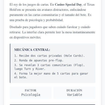
Casino Special Day
El rey de los juegos de cartas. En
, el Texas
Hold'em se presenta sin avatares distractores, enfocándose
puramente en las cartas comunitarias y el tamaño del bote. Es
una prueba de psicología y probabilidad.
Diseñado para jugadores que saben cuándo farolear y cuándo
retirarse. La interfaz clara permite leer la mesa instantáneamente
en dispositivos móviles.
MECÁNICA CENTRAL:
Recibe dos cartas privadas (Hole Cards).
Ronda de apuestas pre-flop.
Se revelan 3 cartas comunitarias (Flop),
luego Turn y River.
Forma la mejor mano de 5 cartas para ganar
el bote.
FACTOR
DURACIÓN
Psicología
Variable