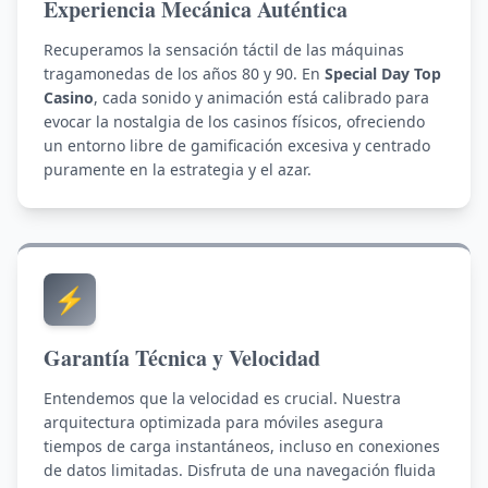
Experiencia Mecánica Auténtica
29/06/2026 Luis*** recibio reembolso 120 MXN 💵
29/06/2026 Regi*** recibio bono 300 MXN 🎁
Recuperamos la sensación táctil de las máquinas
29/06/2026 Sof*** pego el jackpot de 143,000 MXN 🎰
tragamonedas de los años 80 y 90. En
Special Day Top
29/06/2026 Car*** pego el jackpot de 91,000 MXN 🎰
Casino
, cada sonido y animación está calibrado para
evocar la nostalgia de los casinos físicos, ofreciendo
29/06/2026 JoseH*** pego el jackpot de 241,000 MXN 🚀
un entorno libre de gamificación excesiva y centrado
29/06/2026 Diego*** recibio bono 1,700 MXN ✨
puramente en la estrategia y el azar.
29/06/2026 Juan*** gano 27,500 MXN 💰
29/06/2026 Dia*** recibio bono 1,750 MXN 🎁
29/06/2026 Andre*** recibio reembolso 1,280 MXN 🎊
29/06/2026 Sofi*** recibio bono 1,200 MXN 🎉
29/06/2026 Mari*** recibio bono 1,150 MXN 🎁
⚡
29/06/2026 Fernando*** retiro exitoso 14,000 MXN 🏦
Garantía Técnica y Velocidad
Entendemos que la velocidad es crucial. Nuestra
arquitectura optimizada para móviles asegura
tiempos de carga instantáneos, incluso en conexiones
de datos limitadas. Disfruta de una navegación fluida