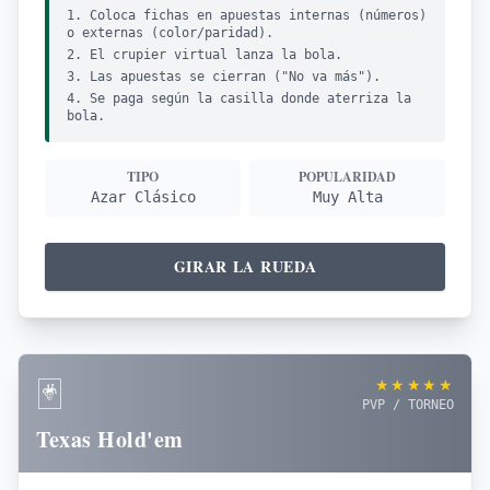
Coloca fichas en apuestas internas (números)
o externas (color/paridad).
El crupier virtual lanza la bola.
Las apuestas se cierran ("No va más").
Se paga según la casilla donde aterriza la
bola.
TIPO
POPULARIDAD
Azar Clásico
Muy Alta
GIRAR LA RUEDA
🃏
★★★★★
PVP / TORNEO
Texas Hold'em