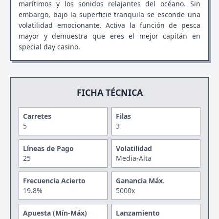
marítimos y los sonidos relajantes del océano. Sin
embargo, bajo la superficie tranquila se esconde una
volatilidad emocionante. Activa la función de pesca
mayor y demuestra que eres el mejor capitán en
special day casino.
FICHA TÉCNICA
Carretes
Filas
5
3
Líneas de Pago
Volatilidad
25
Media-Alta
Frecuencia Acierto
Ganancia Máx.
19.8%
5000x
Apuesta (Mín-Máx)
Lanzamiento