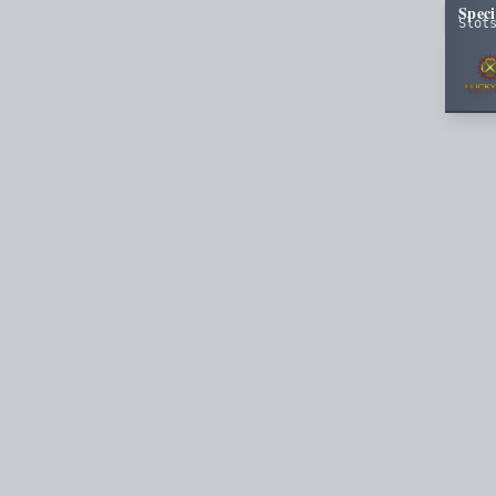
Speci
Slot