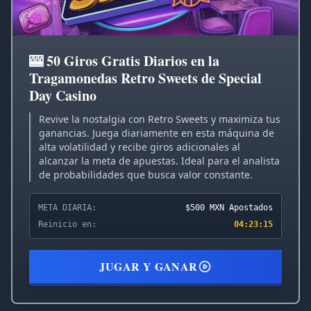
🎰 50 Giros Gratis Diarios en la
Tragamonedas Retro Sweets de Special
Day Casino
Revive la nostalgia con Retro Sweets y maximiza tus
ganancias. Juega diariamente en esta máquina de
alta volatilidad y recibe giros adicionales al
alcanzar la meta de apuestas. Ideal para el analista
de probabilidades que busca valor constante.
META DIARIA:
$500 MXN Apostados
Reinicio en:
04:23:15
JUGAR Y GANAR