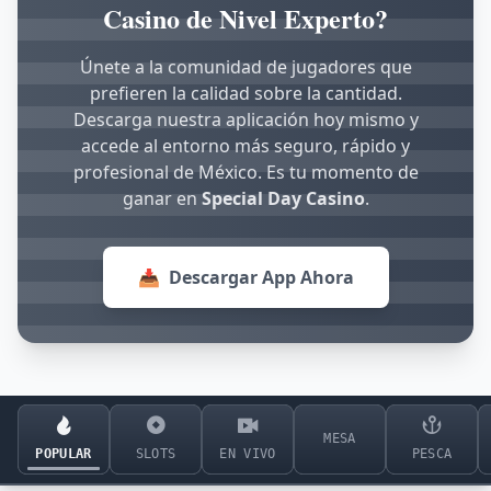
Casino de Nivel Experto?
Únete a la comunidad de jugadores que
prefieren la calidad sobre la cantidad.
Descarga nuestra aplicación hoy mismo y
accede al entorno más seguro, rápido y
profesional de México. Es tu momento de
ganar en
Special Day Casino
.
📥
Descargar App Ahora
MESA
POPULAR
SLOTS
EN VIVO
PESCA