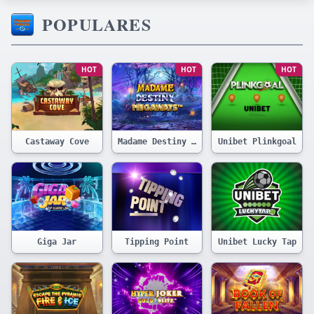
POPULARES
HOT
HOT
HOT
Castaway Cove
Madame Destiny Megaways
Unibet Plinkgoal
Giga Jar
Tipping Point
Unibet Lucky Tap