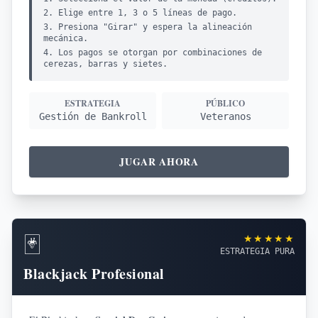
Elige entre 1, 3 o 5 líneas de pago.
Presiona "Girar" y espera la alineación
mecánica.
Los pagos se otorgan por combinaciones de
cerezas, barras y sietes.
ESTRATEGIA
PÚBLICO
Gestión de Bankroll
Veteranos
JUGAR AHORA
🃏
★★★★★
ESTRATEGIA PURA
Blackjack Profesional