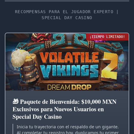
RECOMPENSAS PARA EL JUGADOR EXPERTO |
SPECIAL DAY CASINO
¡TIEMPO LIMITADO!
🎁 Paquete de Bienvenida: $10,000 MXN
Exclusivos para Nuevos Usuarios en
Special Day Casino
Inicia tu trayectoria con el respaldo de un gigante.
Al completar tu registro hoy, duplicamos tu primer