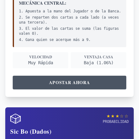
MECÁNICA CENTRAL:
Apuesta a la mano del Jugador o de la Banca.
Se reparten dos cartas a cada lado (a veces
una tercera).
El valor de las cartas se suma (las figuras
valen 0).
Gana quien se acerque más a 9.
VELOCIDAD
VENTAJA CASA
Muy Rápida
Baja (1.06%)
APOSTAR AHORA
🎲
★★★☆☆
PROBABILIDAD
Sic Bo (Dados)