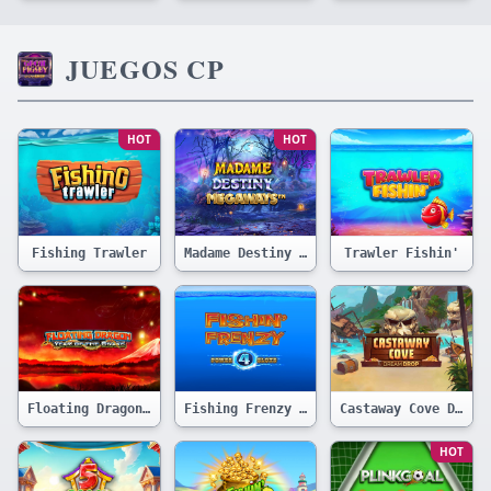
JUEGOS CP
HOT
HOT
Fishing Trawler
Madame Destiny Meg...
Trawler Fishin'
Floating Dragon –...
Fishing Frenzy Po...
Castaway Cove Dre...
HOT