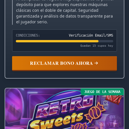
depósito para que explores nuestras máquinas
clásicas con el doble de capital. Seguridad
garantizada y análisis de datos transparente para
el jugador serio.
CONDICIONES:
Verificación Email/SMS
Quedan 15 cupos hoy
RECLAMAR BONO AHORA
JUEGO DE LA SEMANA