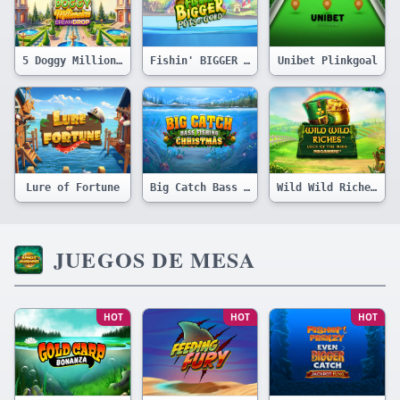
5 Doggy Millionai...
Fishin' BIGGER Po...
Unibet Plinkgoal
Lure of Fortune
Big Catch Bass Fi...
Wild Wild Riches ...
JUEGOS DE MESA
HOT
HOT
HOT