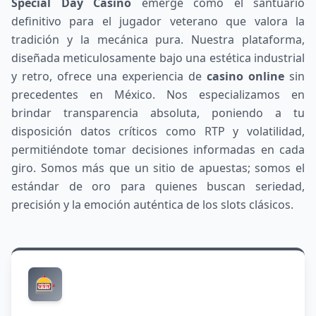
Special Day Casino
emerge como el santuario
29/06/2026 Fer*** recibio reembolso 240 MXN 🔄
definitivo para el jugador veterano que valora la
29/06/2026 Dan*** recibio bono 150 MXN 🎉
tradición y la mecánica pura. Nuestra plataforma,
29/06/2026 Fern*** recibio reembolso 640 MXN 💵
29/06/2026 Alejan*** recibio bono 400 MXN 🎉
diseñada meticulosamente bajo una estética industrial
29/06/2026 Mate*** pego el jackpot de 162,000 MXN 🚀
y retro, ofrece una experiencia de
casino online
sin
29/06/2026 Paul*** pego el jackpot de 172,000 MXN 🎰
precedentes en México. Nos especializamos en
29/06/2026 Emil*** gano 12,500 MXN 🔥
brindar transparencia absoluta, poniendo a tu
29/06/2026 Ferna*** recibio bono 1,200 MXN 🎁
disposición datos críticos como RTP y volatilidad,
29/06/2026 Dieg*** pego el jackpot de 41,000 MXN 🚀
permitiéndote tomar decisiones informadas en cada
29/06/2026 Reg*** recibio bono 1,450 MXN 🎉
giro. Somos más que un sitio de apuestas; somos el
29/06/2026 Mar*** pego el jackpot de 57,000 MXN 🚀
estándar de oro para quienes buscan seriedad,
29/06/2026 Andr*** retiro exitoso 1,900 MXN ✅
precisión y la emoción auténtica de los slots clásicos.
29/06/2026 Pauli*** retiro exitoso 10,300 MXN ✅
29/06/2026 Fernan*** recibio bono 1,350 MXN 🎉
29/06/2026 Jos*** pego el jackpot de 58,000 MXN 💥
29/06/2026 Javi*** pego el jackpot de 93,000 MXN 🚀
29/06/2026 Ric*** recibio reembolso 1,240 MXN 🎊
🎰
29/06/2026 Fernand*** recibio reembolso 580 MXN 💵
29/06/2026 Jose*** recibio reembolso 1,100 MXN 🎊